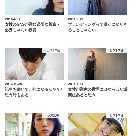
2017.3.21
2017.9.19
女性のSNS起業に必要な投資・
ブランディングって誰かになりき
必要じゃない投資
ることじゃない
ビジネス論
ビジネス論
2019.12.20
2017.7.20
記事を書いて、何になるんだ？と
女性起業家の世界にはやっぱり派
思う時もある
閥はあると思う
人気記事
ビジネス論