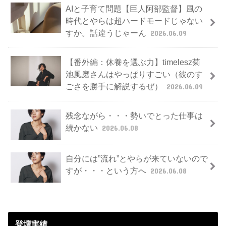
AIと子育て問題【巨人阿部監督】風の
時代とやらは超ハードモードじゃない
すか。話違うじゃーん
2026.06.09
【番外編：休養を選ぶ力】timelesz菊
池風磨さんはやっぱりすごい（彼のす
ごさを勝手に解説するぜ）
2026.06.09
残念ながら・・・勢いでとった仕事は
続かない
2026.06.08
自分には”流れ”とやらが来ていないので
すが・・・という方へ
2026.06.08
登壇実績