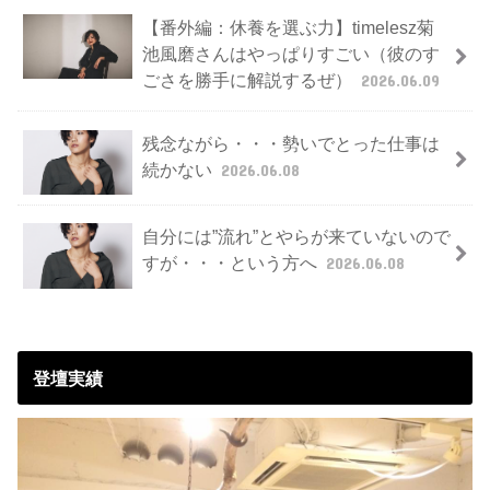
【番外編：休養を選ぶ力】timelesz菊
池風磨さんはやっぱりすごい（彼のす
ごさを勝手に解説するぜ）
2026.06.09
残念ながら・・・勢いでとった仕事は
続かない
2026.06.08
自分には”流れ”とやらが来ていないので
すが・・・という方へ
2026.06.08
登壇実績