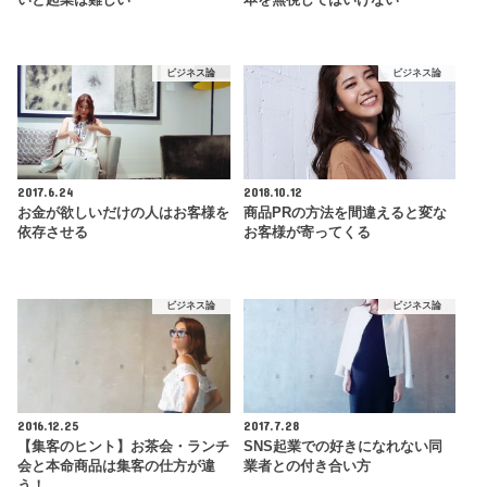
いと起業は難しい
本を無視してはいけない
ビジネス論
ビジネス論
2017.6.24
2018.10.12
お金が欲しいだけの人はお客様を
商品PRの方法を間違えると変な
依存させる
お客様が寄ってくる
ビジネス論
ビジネス論
2016.12.25
2017.7.28
【集客のヒント】お茶会・ランチ
SNS起業での好きになれない同
会と本命商品は集客の仕方が違
業者との付き合い方
う！