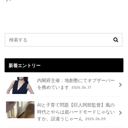
新着エントリー
内閣府主催：地創塾にてオブザーバー
を務めています
2026.06.17
AIと子育て問題【巨人阿部監督】風の
時代とやらは超ハードモードじゃない
すか。話違うじゃーん
2026.06.09