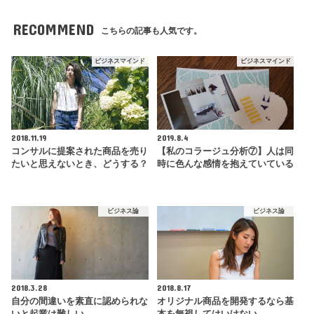
RECOMMEND
こちらの記事も人気です。
ビジネスマインド
ビジネスマインド
2018.11.19
2019.8.4
コンサルに提案された商品を売り
【私のコラージュ分析⑦】人は同
たいと思えないとき、どうする？
時に色んな感情を抱えていている
ビジネス論
ビジネス論
2018.3.28
2018.8.17
自分の間違いを素直に認められな
オリジナル商品を開発するなら基