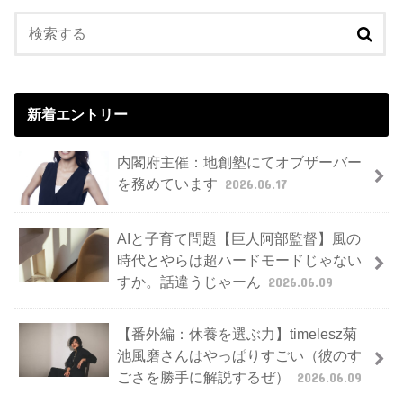
新着エントリー
内閣府主催：地創塾にてオブザーバー
を務めています
2026.06.17
AIと子育て問題【巨人阿部監督】風の
時代とやらは超ハードモードじゃない
すか。話違うじゃーん
2026.06.09
【番外編：休養を選ぶ力】timelesz菊
池風磨さんはやっぱりすごい（彼のす
ごさを勝手に解説するぜ）
2026.06.09