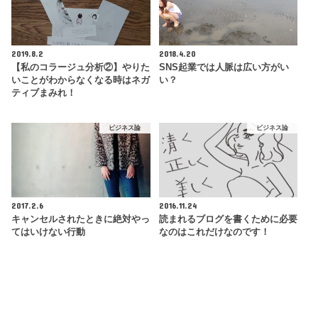
2019.8.2
2018.4.20
【私のコラージュ分析②】やりた
SNS起業では人脈は広い方がい
いことがわからなくなる時はネガ
い？
ティブまみれ！
ビジネス論
ビジネス論
2017.2.6
2016.11.24
キャンセルされたときに絶対やっ
読まれるブログを書くために必要
てはいけない行動
なのはこれだけなのです！