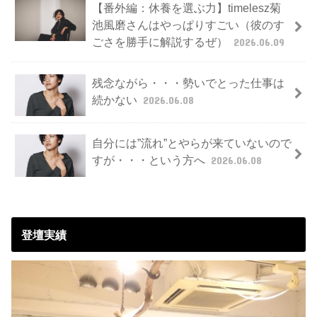
【番外編：休養を選ぶ力】timelesz菊
池風磨さんはやっぱりすごい（彼のす
ごさを勝手に解説するぜ）
2026.06.09
残念ながら・・・勢いでとった仕事は
続かない
2026.06.08
自分には”流れ”とやらが来ていないので
すが・・・という方へ
2026.06.08
登壇実績