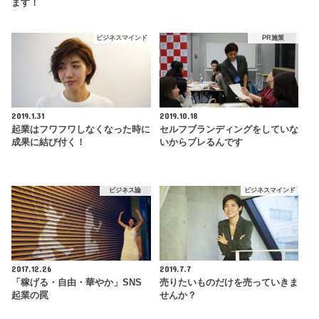
ます！
ビジネスマインド
PR施策
2019.1.31
2019.10.18
起業はフワフワしなくなった時に
セルフブランディングをしていな
成果に結び付く！
いからブレるんです
ビジネス論
ビジネスマインド
2017.12.26
2019.7.7
「稼げる・自由・華やか」SNS
売りたいものだけを売っていきま
起業の罠
せんか？