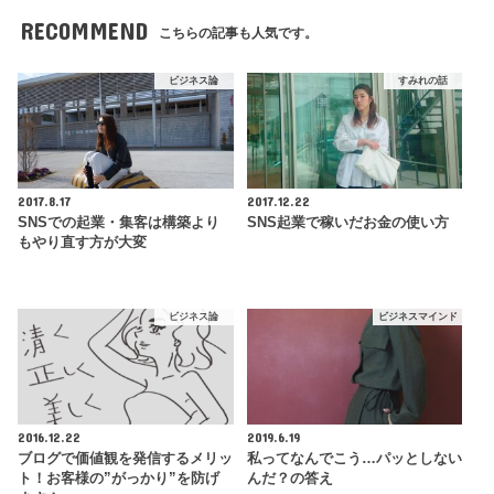
RECOMMEND
こちらの記事も人気です。
ビジネス論
すみれの話
2017.8.17
2017.12.22
SNSでの起業・集客は構築より
SNS起業で稼いだお金の使い方
もやり直す方が大変
ビジネス論
ビジネスマインド
2016.12.22
2019.6.19
ブログで価値観を発信するメリッ
私ってなんでこう…パッとしない
ト！お客様の”がっかり”を防げ
んだ？の答え