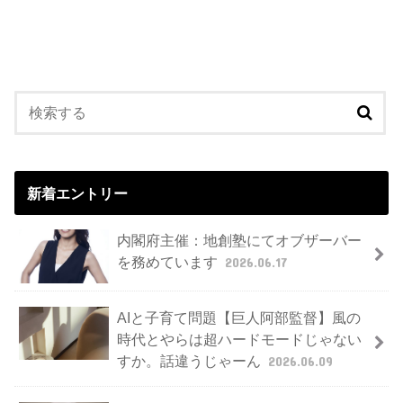
新着エントリー
内閣府主催：地創塾にてオブザーバー
を務めています
2026.06.17
AIと子育て問題【巨人阿部監督】風の
時代とやらは超ハードモードじゃない
すか。話違うじゃーん
2026.06.09