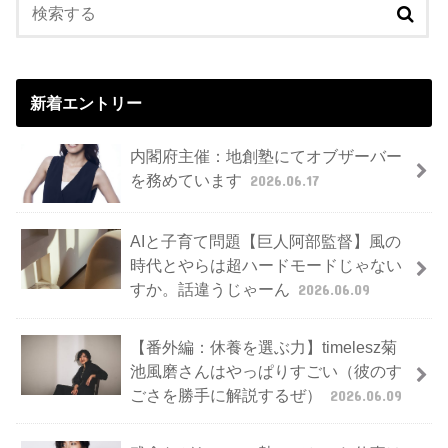
新着エントリー
内閣府主催：地創塾にてオブザーバー
を務めています
2026.06.17
AIと子育て問題【巨人阿部監督】風の
時代とやらは超ハードモードじゃない
すか。話違うじゃーん
2026.06.09
【番外編：休養を選ぶ力】timelesz菊
池風磨さんはやっぱりすごい（彼のす
ごさを勝手に解説するぜ）
2026.06.09