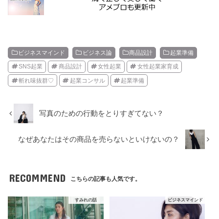
ビジネスマインド
ビジネス論
商品設計
起業準備
SNS起業
商品設計
女性起業
女性起業家育成
斬れ味抜群♡
起業コンサル
起業準備
写真のための行動をとりすぎてない？
なぜあなたはその商品を売らないといけないの？
RECOMMEND
こちらの記事も人気です。
すみれの話
ビジネスマインド