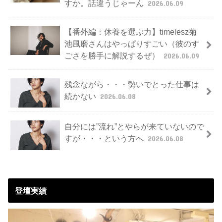
すか。話違うじゃーん
2026.06.09
【番外編：休養を選ぶ力】timelesz菊
池風磨さんはやっぱりすごい（彼のす
ごさを勝手に解説するぜ）
2026.06.09
残念ながら・・・勢いでとった仕事は
続かない
2026.06.08
自分には”流れ”とやらが来ていないので
すが・・・という方へ
2026.06.08
登壇実績