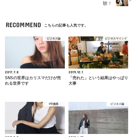
験！
RECOMMEND
こちらの記事も人気です。
ビジネス論
ビジネスマインド
2017.7.8
2019.12.1
SNSの世界はカリスマだけが売
「売れた」という結果はやっぱり
れる世界です
大事
PR施策
ビジネス論