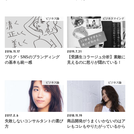
ビジネス論
ビジネスマインド
2016.11.17
2019.7.31
ブログ・SNSのブランディング
【受講生コラージュ分析】素敵に
の基本も統一感
見えるのに怒りが隠れている！
ビジネス論
ビジネス論
2017.2.6
2018.11.19
失敗しないコンサルタントの選び
商品開発がうまくいかないのはア
方
レもコレもやりたがっているから