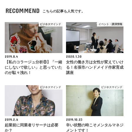
RECOMMEND
こちらの記事も人気です。
ビジネスマインド
イベント・講演情報
2019.8.4
2020.1.30
【私のコラージュ分析⑧】「一緒
女性の働き方は女性が変えていけ
にしないで欲しい」と思っていた
る！名張市ハンドメイド作家育成
のが駄々洩れ！
講座
ビジネスマインド
ビジネスマインド
2019.2.6
2019.10.23
起業前に同業者リサーチは必要
辛い状態の時こそメンタルマネジ
か？
メントです！