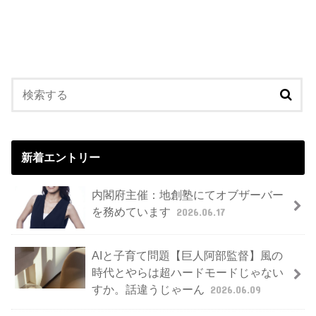
新着エントリー
内閣府主催：地創塾にてオブザーバー
を務めています
2026.06.17
AIと子育て問題【巨人阿部監督】風の
時代とやらは超ハードモードじゃない
すか。話違うじゃーん
2026.06.09