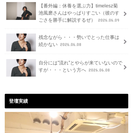
【番外編：休養を選ぶ力】timelesz菊
池風磨さんはやっぱりすごい（彼のす
ごさを勝手に解説するぜ）
2026.06.09
残念ながら・・・勢いでとった仕事は
続かない
2026.06.08
自分には”流れ”とやらが来ていないので
すが・・・という方へ
2026.06.08
登壇実績