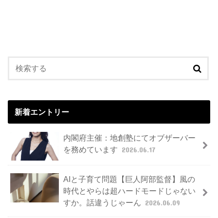
新着エントリー
内閣府主催：地創塾にてオブザーバー
を務めています
2026.06.17
AIと子育て問題【巨人阿部監督】風の
時代とやらは超ハードモードじゃない
すか。話違うじゃーん
2026.06.09