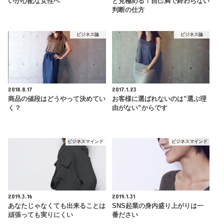
いか心配な女性へ
と見極める！自己満で終わらない
判断の仕方
ビジネス論
ビジネス論
2018.8.17
2017.1.23
商品の値段はどうやって決めてい
お客様に選ばれないのは”選ぶ理
く？
由がない”からです
ビジネスマインド
ビジネスマインド
2019.3.16
2019.1.31
あなたじゃなくても出来ることは
SNS起業の身内盛り上がりは一
頑張っても実りにくい
番ださい