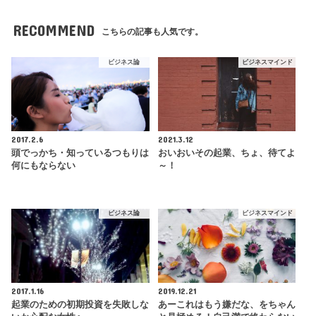
RECOMMEND
こちらの記事も人気です。
ビジネス論
ビジネスマインド
2017.2.6
2021.3.12
頭でっかち・知っているつもりは
おいおいその起業、ちょ、待てよ
何にもならない
～！
ビジネス論
ビジネスマインド
2017.1.16
2019.12.21
起業のための初期投資を失敗しな
あーこれはもう嫌だな、をちゃん