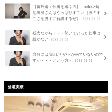
【番外編：休養を選ぶ力】timelesz菊
池風磨さんはやっぱりすごい（彼のす
ごさを勝手に解説するぜ）
2026.06.09
残念ながら・・・勢いでとった仕事は
続かない
2026.06.08
自分には”流れ”とやらが来ていないので
すが・・・という方へ
2026.06.08
登壇実績