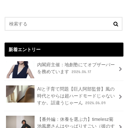
新着エントリー
内閣府主催：地創塾にてオブザーバー
を務めています
2026.06.17
AIと子育て問題【巨人阿部監督】風の
時代とやらは超ハードモードじゃない
すか。話違うじゃーん
2026.06.09
【番外編：休養を選ぶ力】timelesz菊
池風磨さんはやっぱりすごい（彼のす