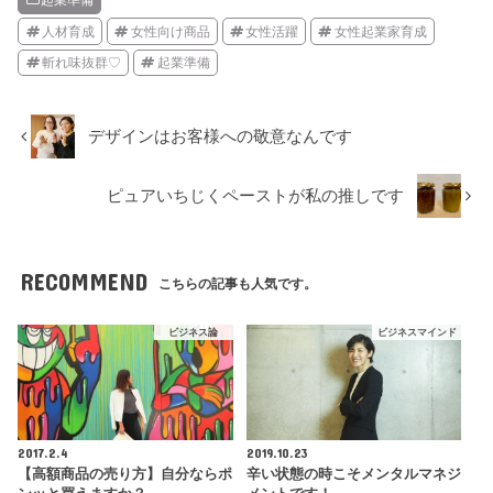
起業準備
人材育成
女性向け商品
女性活躍
女性起業家育成
斬れ味抜群♡
起業準備
デザインはお客様への敬意なんです
ピュアいちじくペーストが私の推しです
RECOMMEND
こちらの記事も人気です。
ビジネス論
ビジネスマインド
2017.2.4
2019.10.23
【高額商品の売り方】自分ならポ
辛い状態の時こそメンタルマネジ