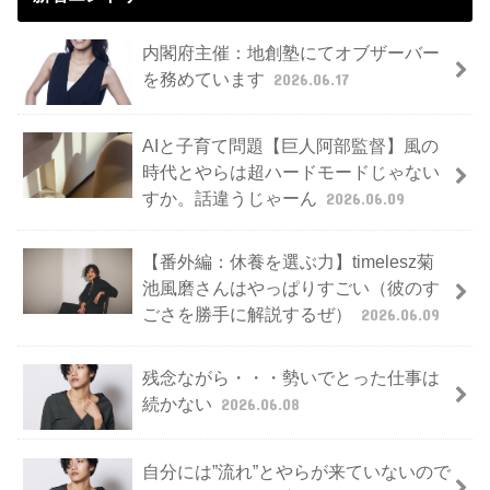
内閣府主催：地創塾にてオブザーバー
を務めています
2026.06.17
AIと子育て問題【巨人阿部監督】風の
時代とやらは超ハードモードじゃない
すか。話違うじゃーん
2026.06.09
【番外編：休養を選ぶ力】timelesz菊
池風磨さんはやっぱりすごい（彼のす
ごさを勝手に解説するぜ）
2026.06.09
残念ながら・・・勢いでとった仕事は
続かない
2026.06.08
自分には”流れ”とやらが来ていないので