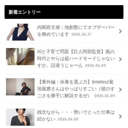
新着エントリー
内閣府主催：地創塾にてオブザーバー
を務めています
2026.06.17
AIと子育て問題【巨人阿部監督】風の
時代とやらは超ハードモードじゃない
すか。話違うじゃーん
2026.06.09
【番外編：休養を選ぶ力】timelesz菊
池風磨さんはやっぱりすごい（彼のす
ごさを勝手に解説するぜ）
2026.06.09
残念ながら・・・勢いでとった仕事は
続かない
2026.06.08