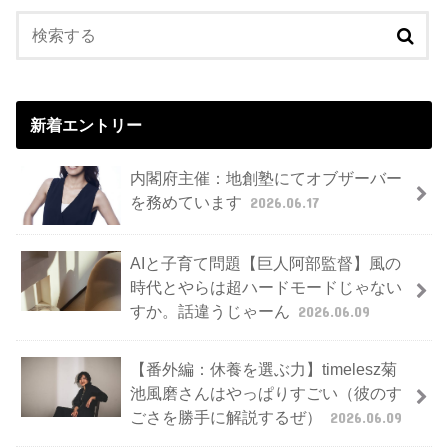
新着エントリー
内閣府主催：地創塾にてオブザーバー
を務めています
2026.06.17
AIと子育て問題【巨人阿部監督】風の
時代とやらは超ハードモードじゃない
すか。話違うじゃーん
2026.06.09
【番外編：休養を選ぶ力】timelesz菊
池風磨さんはやっぱりすごい（彼のす
ごさを勝手に解説するぜ）
2026.06.09