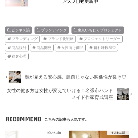
ビジネス論
ブランディング
東京いちじくプロジェクト
ブランディング
ブランド化戦略
プロジェクトリーダー
商品設計
商品開発
女性向け商品
斬れ味抜群♡
顧客心理
顔が見える安心感、建前じゃない関係性が良き♡
女性の働き方は女性が変えていける！名張市ハンド
メイド作家育成講座
RECOMMEND
こちらの記事も人気です。
ビジネス論
すみれの話