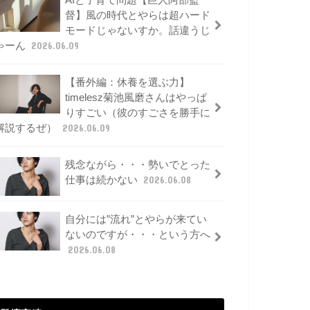
AIと子育て問題【巨人阿部監
督】風の時代とやらは超ハード
モードじゃないすか。話違うじ
ゃーん
2026.06.09
【番外編：休養を選ぶ力】
timelesz菊池風磨さんはやっぱ
りすごい（彼のすごさを勝手に
解説するぜ）
2026.06.09
残念ながら・・・勢いでとった
仕事は続かない
2026.06.08
自分には”流れ”とやらが来てい
ないのですが・・・という方へ
2026.06.08