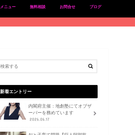
のメニュー
無料相談
お問合せ
ブログ
新着エントリー
内閣府主催：地創塾にてオブザ
ーバーを務めています
2026.06.17