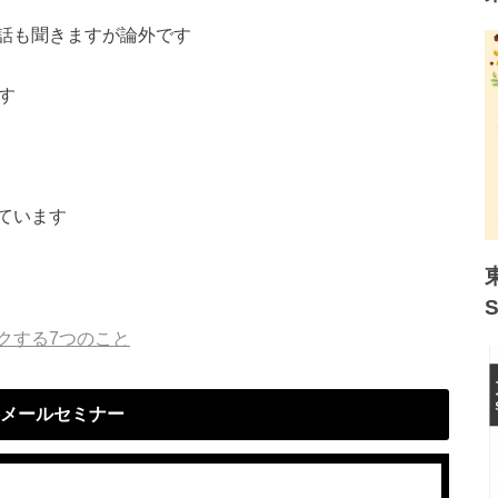
話も聞きますが論外です
す
ています
クする7つのこと
メールセミナー