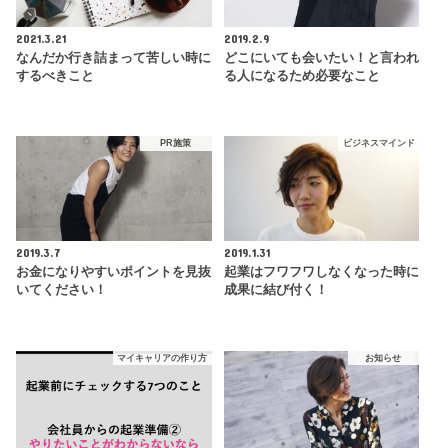
2021.3.21
2019.2.9
なんだか行き詰まって苦しい時に
どこにいても会いたい！と言われ
するべきこと
る人になるため必要なこと
PR施策
ビジネスマインド
2019.3.7
2019.1.31
お金になりやすいポイントを見抜
起業はフワフワしなくなった時に
いてください！
成果に結び付く！
マイキャリアの作り方
お知らせ