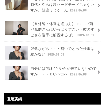
時代とやらは超ハードモードじゃない
すか。話違うじゃーん
2026.06.09
【番外編：休養を選ぶ力】timelesz菊
池風磨さんはやっぱりすごい（彼のす
ごさを勝手に解説するぜ）
2026.06.09
残念ながら・・・勢いでとった仕事は
続かない
2026.06.08
自分には”流れ”とやらが来ていないので
すが・・・という方へ
2026.06.08
登壇実績