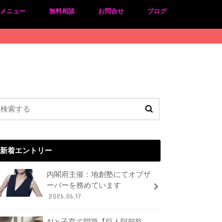
のメニュー
無料相談
お問合せ
ブログ
新着エントリー
内閣府主催：地創塾にてオブザ
ーバーを務めています
2026.06.17