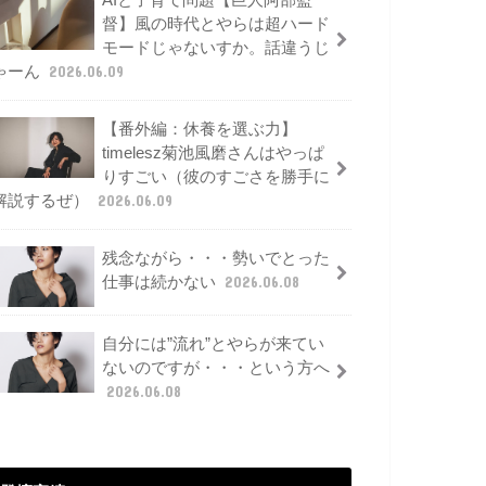
AIと子育て問題【巨人阿部監
督】風の時代とやらは超ハード
モードじゃないすか。話違うじ
ゃーん
2026.06.09
【番外編：休養を選ぶ力】
timelesz菊池風磨さんはやっぱ
りすごい（彼のすごさを勝手に
解説するぜ）
2026.06.09
残念ながら・・・勢いでとった
仕事は続かない
2026.06.08
自分には”流れ”とやらが来てい
ないのですが・・・という方へ
2026.06.08