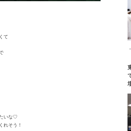
くて
で
たいな♡
くれそう！