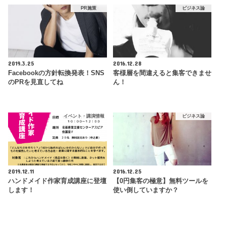
PR施策
ビジネス論
2019.3.25
2016.12.28
Facebookの方針転換発表！SNS
客様層を間違えると集客できませ
のPRを見直してね
ん！
イベント・講演情報
ビジネス論
2019.12.11
2016.12.25
ハンドメイド作家育成講座に登壇
【0円集客の極意】無料ツールを
します！
使い倒していますか？