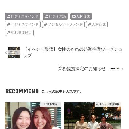
ビジネスマインド
ビジネス論
人材育成
ビジネスマインド
メンタルマネジメント
人材育成
斬れ味抜群♡
【イベント登壇】女性のための起業準備ワークショ
ップ
業務提携決定のお知らせ
RECOMMEND
こちらの記事も人気です。
ビジネス論
イベント・講演情報