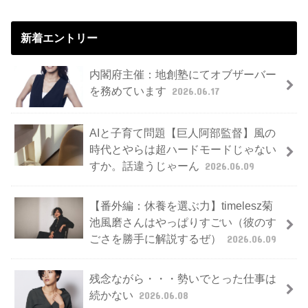
新着エントリー
内閣府主催：地創塾にてオブザーバー
を務めています
2026.06.17
AIと子育て問題【巨人阿部監督】風の
時代とやらは超ハードモードじゃない
すか。話違うじゃーん
2026.06.09
【番外編：休養を選ぶ力】timelesz菊
池風磨さんはやっぱりすごい（彼のす
ごさを勝手に解説するぜ）
2026.06.09
残念ながら・・・勢いでとった仕事は
続かない
2026.06.08