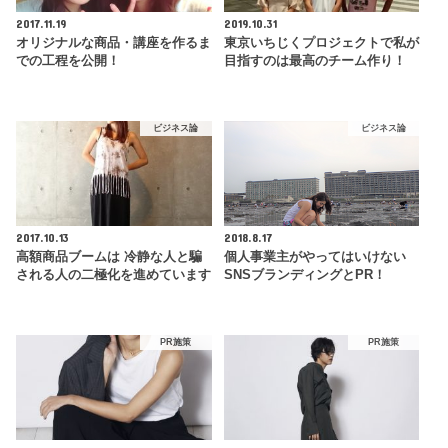
2017.11.19
2019.10.31
オリジナルな商品・講座を作るま
東京いちじくプロジェクトで私が
での工程を公開！
目指すのは最高のチーム作り！
ビジネス論
ビジネス論
2017.10.13
2018.8.17
高額商品ブームは 冷静な人と騙
個人事業主がやってはいけない
される人の二極化を進めています
SNSブランディングとPR！
PR施策
PR施策