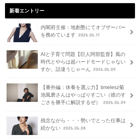
新着エントリー
内閣府主催：地創塾にてオブザーバー
を務めています
2026.06.17
AIと子育て問題【巨人阿部監督】風の
時代とやらは超ハードモードじゃない
すか。話違うじゃーん
2026.06.09
【番外編：休養を選ぶ力】timelesz菊
池風磨さんはやっぱりすごい（彼のす
ごさを勝手に解説するぜ）
2026.06.09
残念ながら・・・勢いでとった仕事は
続かない
2026.06.08