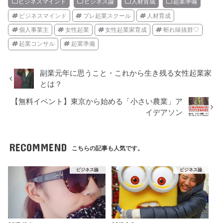
ビジネスマインド
ビジネス論
人材育成
起業準備
ビジネスマインド
プレ起業スクール
人材育成
個人事業主
女性起業
女性起業家育成
斬れ味抜群♡
起業コンサル
起業準備
副業元年に思うこと・これから生き残る女性起業家
とは？
【無料イベント】東京から始める「小さい農業」ア
イデアソン
RECOMMEND
こちらの記事も人気です。
ビジネス論
ビジネス論