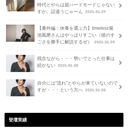
時代とやらは超ハードモードじゃない
すか。話違うじゃーん
2026.06.09
【番外編：休養を選ぶ力】timelesz菊
池風磨さんはやっぱりすごい（彼のす
ごさを勝手に解説するぜ）
2026.06.09
残念ながら・・・勢いでとった仕事は
続かない
2026.06.08
自分には”流れ”とやらが来ていないので
すが・・・という方へ
2026.06.08
登壇実績