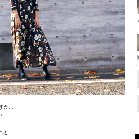
すが…
！
れど