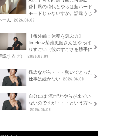
AIと子育て問題【巨人阿部監
督】風の時代とやらは超ハード
モードじゃないすか。話違うじ
ゃーん
2026.06.09
【番外編：休養を選ぶ力】
timelesz菊池風磨さんはやっぱ
りすごい（彼のすごさを勝手に
解説するぜ）
2026.06.09
残念ながら・・・勢いでとった
仕事は続かない
2026.06.08
自分には”流れ”とやらが来てい
ないのですが・・・という方へ
2026.06.08