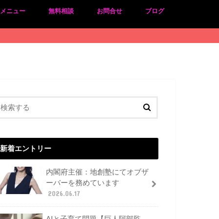
のメニュー
無料相談
お問合せ
ブログ
新着エントリー
内閣府主催：地創塾にてオブザ
ーバーを務めています
2026.06.17