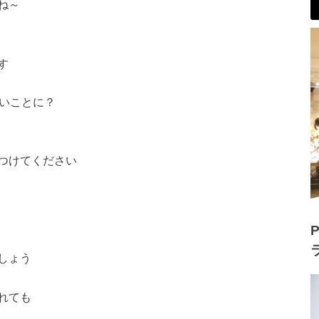
ね～
す
いいことに？
つけてください
P
しょう
れても