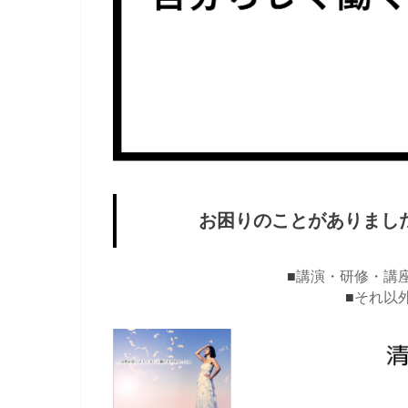
お困りのことがありまし
■
講演・研修・講
■
それ以