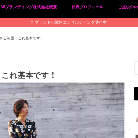
Wブランディング株式会社概要
代表プロフィール
ご提供中
プライバシーポリシー
特定商取引法に基づく表記
ブランド化戦略コンサルティング受付中
きる範囲！これ基本です！
！これ基本です！