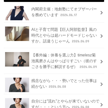
内閣府主催：地創塾にてオブザーバー
を務めています
2026.06.17
AIと子育て問題【巨人阿部監督】風の
時代とやらは超ハードモードじゃない
すか。話違うじゃーん
2026.06.09
【番外編：休養を選ぶ力】timelesz菊
池風磨さんはやっぱりすごい（彼のす
ごさを勝手に解説するぜ）
2026.06.09
残念ながら・・・勢いでとった仕事は
続かない
2026.06.08
自分には”流れ”とやらが来ていないので
すが・・・という方へ
2026.06.08