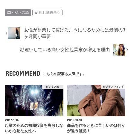
ビジネス論
斬れ味抜群♡
女性が起業して稼げるようになるためには最初の3
ヶ月間が重要！
勘違いしている痛い女性起業家が増える理由
RECOMMEND
こちらの記事も人気です。
ビジネス論
ビジネスマインド
2017.1.16
2018.11.18
起業のための初期投資を失敗しな
商品を作るときに苦しいのは何か
いか心配な女性へ
が違う証拠！