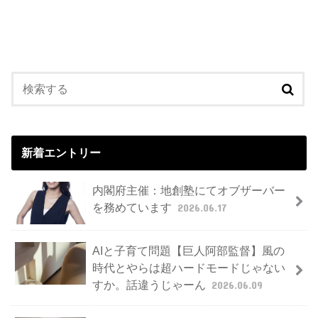
新着エントリー
内閣府主催：地創塾にてオブザーバー
を務めています
2026.06.17
AIと子育て問題【巨人阿部監督】風の
時代とやらは超ハードモードじゃない
すか。話違うじゃーん
2026.06.09