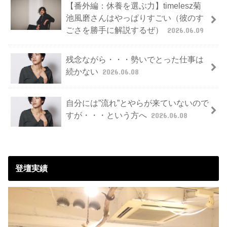
【番外編：休養を選ぶ力】timelesz菊
池風磨さんはやっぱりすごい（彼のす
ごさを勝手に解説するぜ）
2026.06.09
残念ながら・・・勢いでとった仕事は
続かない
2026.06.08
自分には”流れ”とやらが来ていないので
すが・・・という方へ
2026.06.08
登壇実績