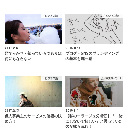
ビジネス論
ビジネス論
2017.2.6
2016.11.17
頭でっかち・知っているつもりは
ブログ・SNSのブランディング
何にもならない
の基本も統一感
ビジネス論
ビジネスマインド
2017.2.13
2019.8.4
個人事業主のサービスの値段の決
【私のコラージュ分析⑧】「一緒
め方！
にしないで欲しい」と思っていた
のが駄々洩れ！