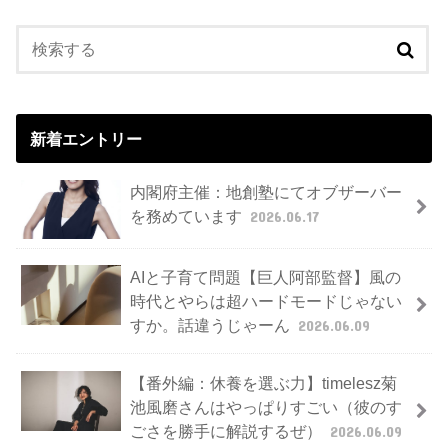
新着エントリー
内閣府主催：地創塾にてオブザーバー
を務めています
2026.06.17
AIと子育て問題【巨人阿部監督】風の
時代とやらは超ハードモードじゃない
すか。話違うじゃーん
2026.06.09
【番外編：休養を選ぶ力】timelesz菊
池風磨さんはやっぱりすごい（彼のす
ごさを勝手に解説するぜ）
2026.06.09