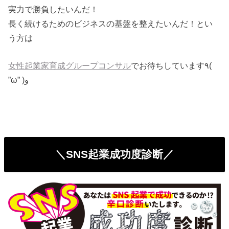
実力で勝負したいんだ！
長く続けるためのビジネスの基盤を整えたいんだ！とい
う方は
女性起業家育成グループコンサル
でお待ちしています٩(
”ω” )و
＼SNS起業成功度診断／