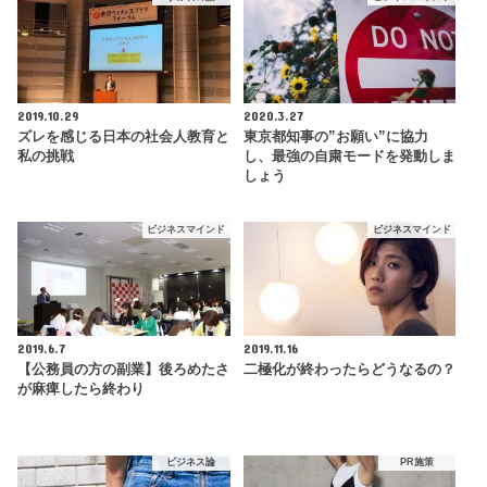
2019.10.29
2020.3.27
ズレを感じる日本の社会人教育と
東京都知事の”お願い”に協力
私の挑戦
し、最強の自粛モードを発動しま
しょう
ビジネスマインド
ビジネスマインド
2019.6.7
2019.11.16
【公務員の方の副業】後ろめたさ
二極化が終わったらどうなるの？
が麻痺したら終わり
ビジネス論
PR施策