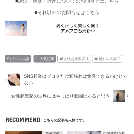
■
講演・研修・講座についてのお問合せはこちら
■
それ以外のお問合せはこちら
ビジネス論
人気記事
女性起業家育成
斬れ味抜群♡
SNS起業はブログだけ頑張れば集客できるわけじゃ
ない
女性起業家の世界にはやっぱり派閥はあると思う
RECOMMEND
こちらの記事も人気です。
すみれの話
ビジネスマインド