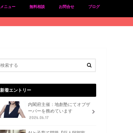
のメニュー
無料相談
お問合せ
ブログ
新着エントリー
内閣府主催：地創塾にてオブザ
ーバーを務めています
2026.06.17