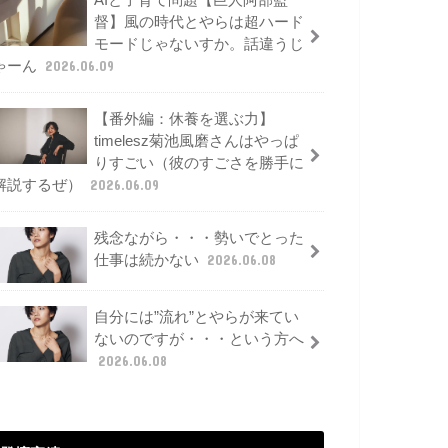
AIと子育て問題【巨人阿部監
督】風の時代とやらは超ハード
モードじゃないすか。話違うじ
ゃーん
2026.06.09
【番外編：休養を選ぶ力】
timelesz菊池風磨さんはやっぱ
りすごい（彼のすごさを勝手に
解説するぜ）
2026.06.09
残念ながら・・・勢いでとった
仕事は続かない
2026.06.08
自分には”流れ”とやらが来てい
ないのですが・・・という方へ
2026.06.08