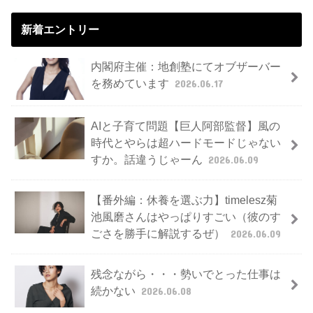
新着エントリー
内閣府主催：地創塾にてオブザーバー
を務めています
2026.06.17
AIと子育て問題【巨人阿部監督】風の
時代とやらは超ハードモードじゃない
すか。話違うじゃーん
2026.06.09
【番外編：休養を選ぶ力】timelesz菊
池風磨さんはやっぱりすごい（彼のす
ごさを勝手に解説するぜ）
2026.06.09
残念ながら・・・勢いでとった仕事は
続かない
2026.06.08