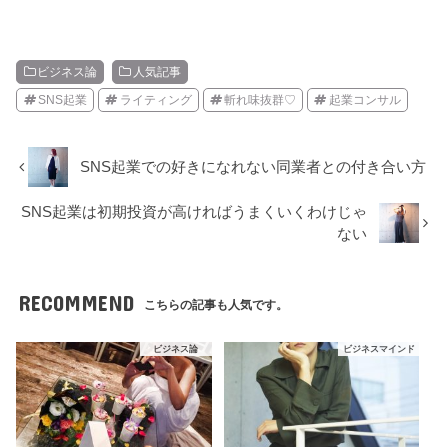
ビジネス論
人気記事
SNS起業
ライティング
斬れ味抜群♡
起業コンサル
SNS起業での好きになれない同業者との付き合い方
SNS起業は初期投資が高ければうまくいくわけじゃ
ない
RECOMMEND
こちらの記事も人気です。
ビジネス論
ビジネスマインド