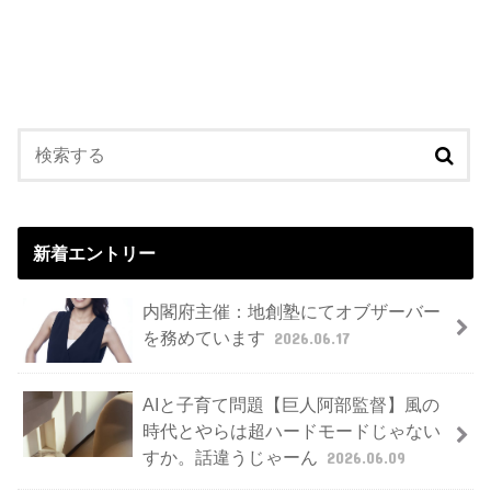
新着エントリー
内閣府主催：地創塾にてオブザーバー
を務めています
2026.06.17
AIと子育て問題【巨人阿部監督】風の
時代とやらは超ハードモードじゃない
すか。話違うじゃーん
2026.06.09