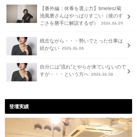
【番外編：休養を選ぶ力】timelesz菊
池風磨さんはやっぱりすごい（彼のす
ごさを勝手に解説するぜ）
2026.06.09
残念ながら・・・勢いでとった仕事は
続かない
2026.06.08
自分には”流れ”とやらが来ていないので
すが・・・という方へ
2026.06.08
登壇実績