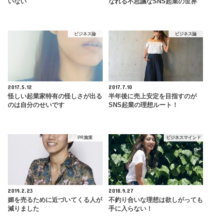
いない
なれる不思議なSNS起業の世界
ビジネス論
ビジネス論
2017.5.12
2017.7.10
怪しい起業家特有の怪しさが出る
半年後に売上安定を目指すのが
のは自分のせいです
SNS起業の理想ルート！
PR施策
ビジネスマインド
2019.2.23
2018.9.27
媚を売るために近づいてくる人が
不釣り合いな理想は欲しがっても
減りました
手に入らない！