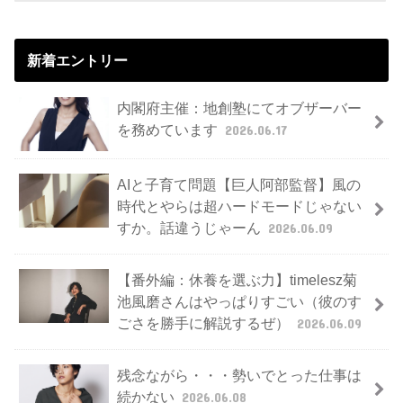
新着エントリー
内閣府主催：地創塾にてオブザーバー
を務めています
2026.06.17
AIと子育て問題【巨人阿部監督】風の
時代とやらは超ハードモードじゃない
すか。話違うじゃーん
2026.06.09
【番外編：休養を選ぶ力】timelesz菊
池風磨さんはやっぱりすごい（彼のす
ごさを勝手に解説するぜ）
2026.06.09
残念ながら・・・勢いでとった仕事は
続かない
2026.06.08