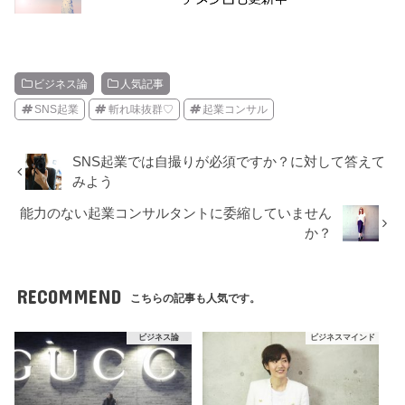
ビジネス論
人気記事
SNS起業
斬れ味抜群♡
起業コンサル
SNS起業では自撮りが必須ですか？に対して答えて
みよう
能力のない起業コンサルタントに委縮していません
か？
RECOMMEND
こちらの記事も人気です。
ビジネス論
ビジネスマインド