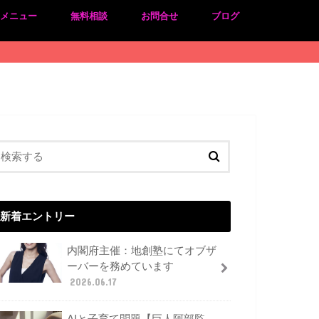
のメニュー
無料相談
お問合せ
ブログ
新着エントリー
内閣府主催：地創塾にてオブザ
ーバーを務めています
2026.06.17