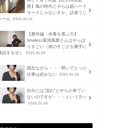
AIと子育て問題【巨人阿部監
督】風の時代とやらは超ハード
モードじゃないすか。話違うじ
ゃーん
2026.06.09
【番外編：休養を選ぶ力】
timelesz菊池風磨さんはやっぱ
りすごい（彼のすごさを勝手に
解説するぜ）
2026.06.09
残念ながら・・・勢いでとった
仕事は続かない
2026.06.08
自分には”流れ”とやらが来てい
ないのですが・・・という方へ
2026.06.08