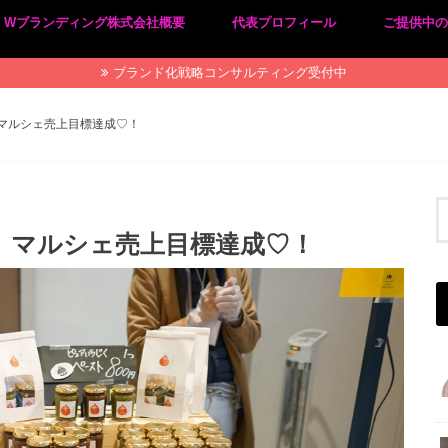
Wブランディング株式会社概要
代表プロフィール
ご提供中
プライバシーポリシー
特定商取引法に基づく表記
ブランド化戦略コンサルティング受付中
マルシェ売上目標達成♡！
、マルシェ売上目標達成♡！