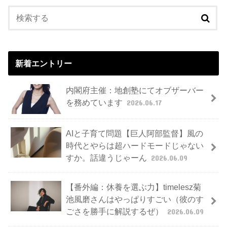
新着エントリー
内閣府主催：地創塾にてオブザーバー
を務めています
2026.06.17
AIと子育て問題【巨人阿部監督】風の
時代とやらは超ハードモードじゃない
すか。話違うじゃーん
2026.06.09
【番外編：休養を選ぶ力】timelesz菊
池風磨さんはやっぱりすごい（彼のす
ごさを勝手に解説するぜ）
2026.06.09