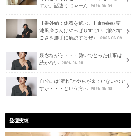
すか。話違うじゃーん
2026.06.09
【番外編：休養を選ぶ力】timelesz菊
池風磨さんはやっぱりすごい（彼のす
ごさを勝手に解説するぜ）
2026.06.09
残念ながら・・・勢いでとった仕事は
続かない
2026.06.08
自分には”流れ”とやらが来ていないので
すが・・・という方へ
2026.06.08
登壇実績