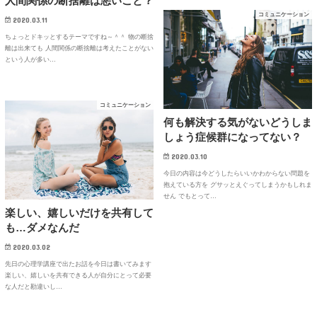
人間関係の断捨離は悪いこと？
コミュニケーション
2020.03.11
ちょっとドキッとするテーマですね～＾＾ 物の断捨
離は出来ても 人間関係の断捨離は考えたことがない
という人が多い…
コミュニケーション
何も解決する気がないどうしま
しょう症候群になってない？
2020.03.10
今日の内容は今どうしたらいいかわからない問題を
抱えている方を グサッとえぐってしまうかもしれま
せん でもとって…
楽しい、嬉しいだけを共有して
も…ダメなんだ
2020.03.02
先日の心理学講座で出たお話を今日は書いてみます
楽しい、嬉しいを共有できる人が自分にとって必要
な人だと勘違いし…