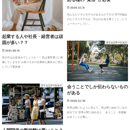
2020.03.31
色んなビジネスモデルがあるものですが WTW協会
のビジネスモデルは「沢山のお金を稼ぐこと」にフ
ューチャーしてい…
起業する人や社長・経営者は頑
固が多い？？
コミュニケーション
2021.08.10
世の中はお盆休みでしょうか＾＾ 私は通常通りに稼
働していますが お取り引きの企業様も夏休みに突入
していて緊急連…
コミュニケーション
会うことでしか伝わらないもの
がある
2020.03.30
世界は開いたように見えて、実は閉じ始めているの
続きです 世界が閉じ始めると、 会うこと・直接触
れ合うことが難し…