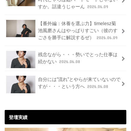
すか。話違うじゃーん
2026.06.09
【番外編：休養を選ぶ力】timelesz菊
池風磨さんはやっぱりすごい（彼のす
ごさを勝手に解説するぜ）
2026.06.09
残念ながら・・・勢いでとった仕事は
続かない
2026.06.08
自分には”流れ”とやらが来ていないので
すが・・・という方へ
2026.06.08
登壇実績