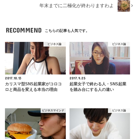
年末までに二極化が終わりますわよ
RECOMMEND
こちらの記事も人気です。
ビジネス論
ビジネス論
2017.10.13
2017.9.25
カリスマ型SNS起業家がコロコ
起業女子で終わる人・SNS起業
ロと商品を変える本当の理由
を踏み台にする人の違い
ビジネスマインド
ビジネス論