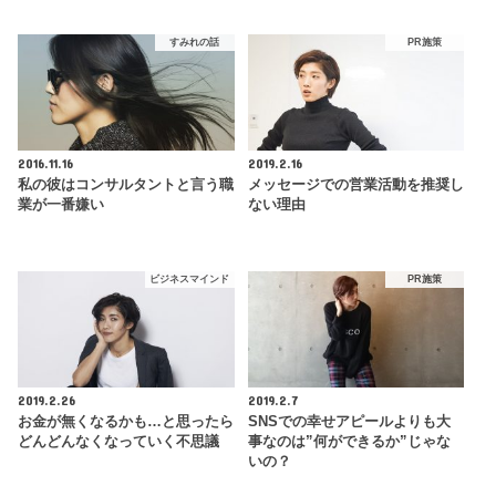
すみれの話
PR施策
2016.11.16
2019.2.16
私の彼はコンサルタントと言う職
メッセージでの営業活動を推奨し
業が一番嫌い
ない理由
ビジネスマインド
PR施策
2019.2.26
2019.2.7
お金が無くなるかも…と思ったら
SNSでの幸せアピールよりも大
どんどんなくなっていく不思議
事なのは”何ができるか”じゃな
いの？