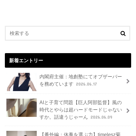
新着エントリー
内閣府主催：地創塾にてオブザーバー
を務めています
2026.06.17
AIと子育て問題【巨人阿部監督】風の
時代とやらは超ハードモードじゃない
すか。話違うじゃーん
2026.06.09
【番外編：休養を選ぶ力】timelesz菊