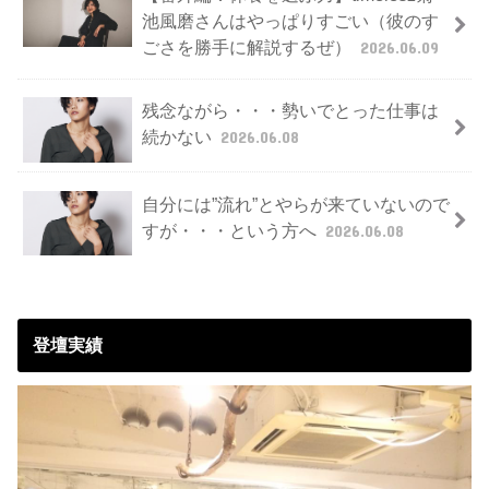
池風磨さんはやっぱりすごい（彼のす
ごさを勝手に解説するぜ）
2026.06.09
残念ながら・・・勢いでとった仕事は
続かない
2026.06.08
自分には”流れ”とやらが来ていないので
すが・・・という方へ
2026.06.08
登壇実績