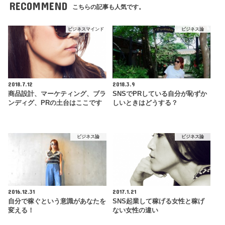
RECOMMEND
こちらの記事も人気です。
ビジネスマインド
ビジネス論
2018.7.12
2018.3.9
商品設計、マーケティング、ブラ
SNSでPRしている自分が恥ずか
ンディグ、PRの土台はここです
しいときはどうする？
ビジネス論
ビジネス論
2016.12.31
2017.1.21
自分で稼ぐという意識があなたを
SNS起業して稼げる女性と稼げ
変える！
ない女性の違い