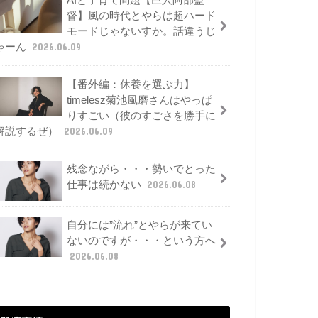
AIと子育て問題【巨人阿部監
督】風の時代とやらは超ハード
モードじゃないすか。話違うじ
ゃーん
2026.06.09
【番外編：休養を選ぶ力】
timelesz菊池風磨さんはやっぱ
りすごい（彼のすごさを勝手に
解説するぜ）
2026.06.09
残念ながら・・・勢いでとった
仕事は続かない
2026.06.08
自分には”流れ”とやらが来てい
ないのですが・・・という方へ
2026.06.08