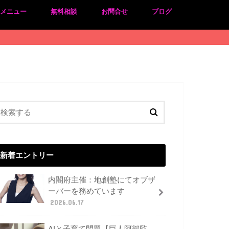
のメニュー
無料相談
お問合せ
ブログ
新着エントリー
内閣府主催：地創塾にてオブザ
ーバーを務めています
2026.06.17