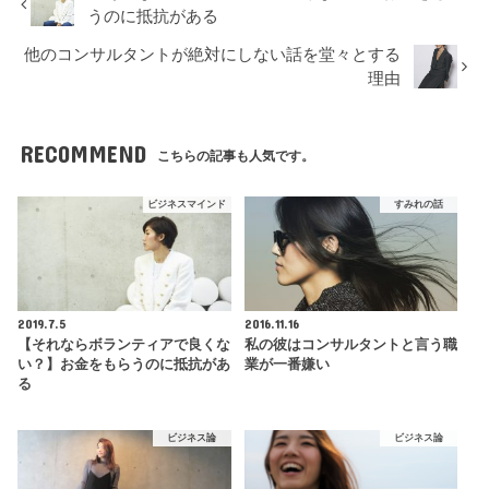
うのに抵抗がある
他のコンサルタントが絶対にしない話を堂々とする
理由
RECOMMEND
こちらの記事も人気です。
ビジネスマインド
すみれの話
2019.7.5
2016.11.16
【それならボランティアで良くな
私の彼はコンサルタントと言う職
い？】お金をもらうのに抵抗があ
業が一番嫌い
る
ビジネス論
ビジネス論