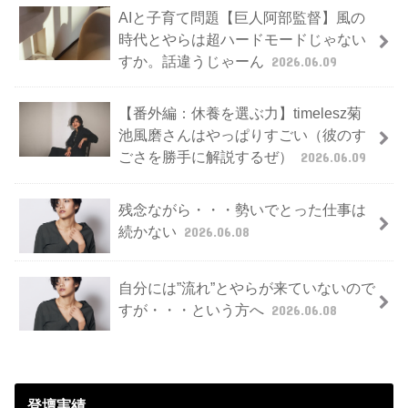
AIと子育て問題【巨人阿部監督】風の
時代とやらは超ハードモードじゃない
すか。話違うじゃーん
2026.06.09
【番外編：休養を選ぶ力】timelesz菊
池風磨さんはやっぱりすごい（彼のす
ごさを勝手に解説するぜ）
2026.06.09
残念ながら・・・勢いでとった仕事は
続かない
2026.06.08
自分には”流れ”とやらが来ていないので
すが・・・という方へ
2026.06.08
登壇実績