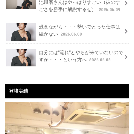
池風磨さんはやっぱりすごい（彼のす
ごさを勝手に解説するぜ）
2026.06.09
残念ながら・・・勢いでとった仕事は
続かない
2026.06.08
自分には”流れ”とやらが来ていないので
すが・・・という方へ
2026.06.08
登壇実績