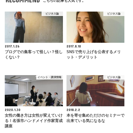
こちらの記事も人気です。
ビジネス論
ビジネス論
2017.1.26
2017.8.10
ブログでの集客って怪しい？怪し
SNSで売り上げを公表するメリ
くない？
ット・デメリット
イベント・講演情報
ビジネス論
2020.1.30
2018.2.2
女性の働き方は女性が変えていけ
本を寄せ集めただけのセミナーで
る！名張市ハンドメイド作家育成
出来ている気になるな
講座