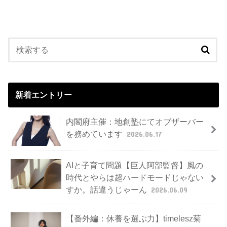
新着エントリー
内閣府主催：地創塾にてオブザーバー
を務めています
2026.06.17
AIと子育て問題【巨人阿部監督】風の
時代とやらは超ハードモードじゃない
すか。話違うじゃーん
2026.06.09
【番外編：休養を選ぶ力】timelesz菊