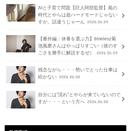
AIと子育て問題【巨人阿部監督】風の
時代とやらは超ハードモードじゃない
すか。話違うじゃーん
2026.06.09
【番外編：休養を選ぶ力】timelesz菊
池風磨さんはやっぱりすごい（彼のす
ごさを勝手に解説するぜ）
2026.06.09
残念ながら・・・勢いでとった仕事は
続かない
2026.06.08
自分には”流れ”とやらが来ていないので
すが・・・という方へ
2026.06.08