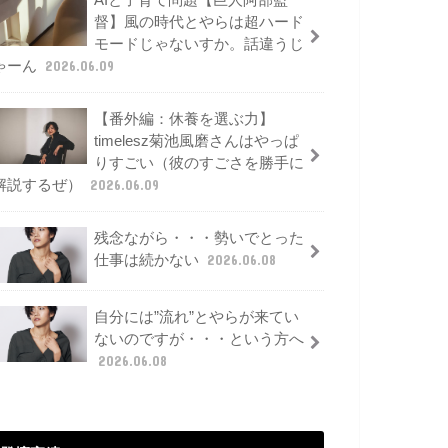
AIと子育て問題【巨人阿部監
督】風の時代とやらは超ハード
モードじゃないすか。話違うじ
ゃーん
2026.06.09
【番外編：休養を選ぶ力】
timelesz菊池風磨さんはやっぱ
りすごい（彼のすごさを勝手に
解説するぜ）
2026.06.09
残念ながら・・・勢いでとった
仕事は続かない
2026.06.08
自分には”流れ”とやらが来てい
ないのですが・・・という方へ
2026.06.08