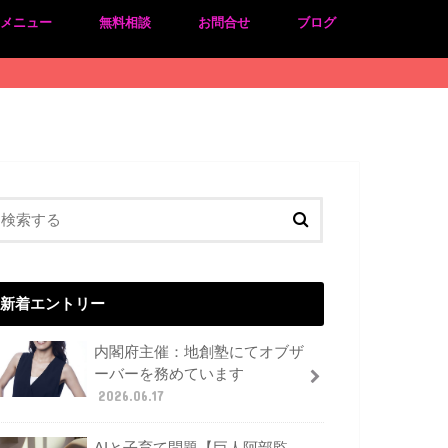
のメニュー
無料相談
お問合せ
ブログ
新着エントリー
内閣府主催：地創塾にてオブザ
ーバーを務めています
2026.06.17