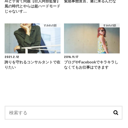
AIと子育て問題【巨人阿部監督】
緊急事態宣言、遂に来るんだな
風の時代とやらは超ハードモード
じゃないす…
すみれの話
すみれの話
2021.2.12
2016.11.17
誇りを守れるコンサルタントで在
ブログやFacebookでキラキラし
りたい
なくてもお仕事はできます