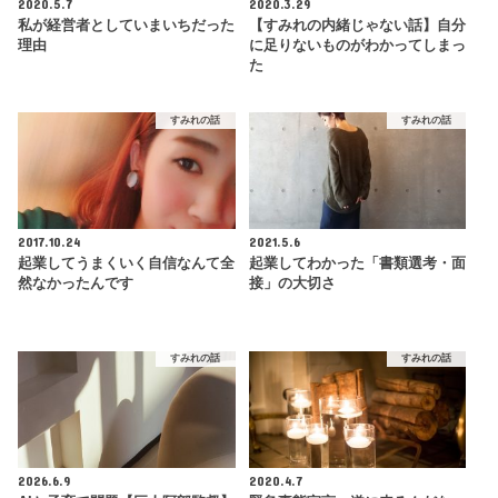
2020.5.7
2020.3.29
私が経営者としていまいちだった
【すみれの内緒じゃない話】自分
理由
に足りないものがわかってしまっ
た
すみれの話
すみれの話
2017.10.24
2021.5.6
起業してうまくいく自信なんて全
起業してわかった「書類選考・面
然なかったんです
接」の大切さ
すみれの話
すみれの話
2026.6.9
2020.4.7