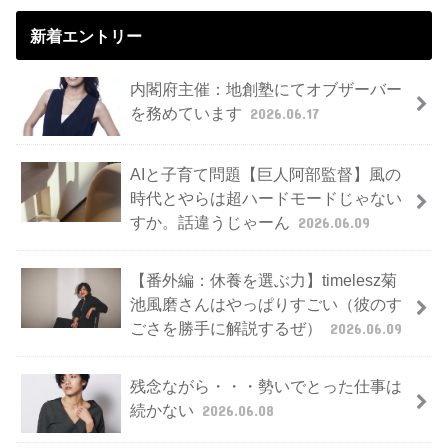
新着エントリー
内閣府主催：地創塾にてオブザーバー
を務めています
2026.06.17
AIと子育て問題【巨人阿部監督】風の
時代とやらは超ハードモードじゃない
すか。話違うじゃーん
2026.06.09
【番外編：休養を選ぶ力】timelesz菊
池風磨さんはやっぱりすごい（彼のす
ごさを勝手に解説するぜ）
2026.06.09
残念ながら・・・勢いでとった仕事は
続かない
2026.06.08