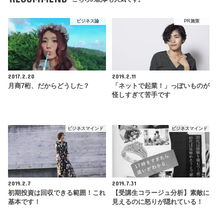
ビジネス論
PR施策
2017.2.20
2019.2.11
月商7桁、だからどうした？
「ネットで起業！」っぽいものが
怪しすぎて苦手です
ビジネスマインド
ビジネスマインド
2019.2.7
2019.7.31
初期投資は回収できる範囲！これ
【受講生コラージュ分析】素敵に
基本です！
見えるのに怒りが隠れている！