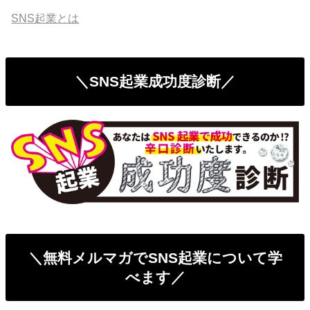
SNS起業とは
＼SNS起業成功度診断／
＼無料メルマガでSNS起業について学
べます／