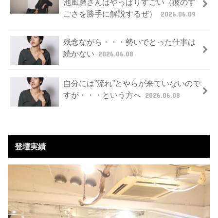
池風磨さんはやっぱりすごい（彼のす
ごさを勝手に解説するぜ）
2026.06.09
残念ながら・・・勢いでとった仕事は
続かない
2026.06.08
自分には”流れ”とやらが来ていないので
すが・・・という方へ
2026.06.08
登壇実績