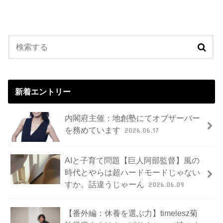
新着エントリー
内閣府主催：地創塾にてオブザーバー
を務めています
2026.06.17
AIと子育て問題【巨人阿部監督】風の
時代とやらは超ハードモードじゃない
すか。話違うじゃーん
2026.06.09
【番外編：休養を選ぶ力】timelesz菊