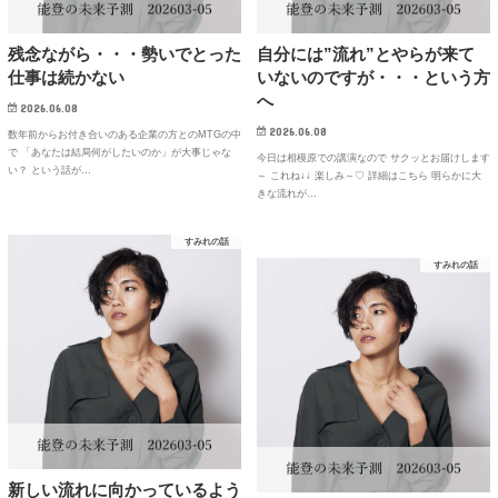
残念ながら・・・勢いでとった
自分には”流れ”とやらが来て
仕事は続かない
いないのですが・・・という方
へ
2026.06.08
2026.06.08
数年前からお付き合いのある企業の方とのMTGの中
で 「あなたは結局何がしたいのか」が大事じゃな
今日は相模原での講演なので サクッとお届けします
い？ という話が…
～ これね↓↓ 楽しみ～♡ 詳細はこちら 明らかに大
きな流れが…
すみれの話
すみれの話
新しい流れに向かっているよう