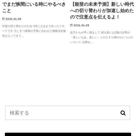
でまだ狭間にいる時にやるべき
【能登の未来予測】新しい時代
こと
への切り替わりが加速し始めた
ので注意点を伝えるよ！
2026.06.08
2026.06.08
年度の切り替わりのため 4月に入るまでゆったりモ
ードです 少しずつ来期の予算に合わせた開催決定報
息子たちが早く寝まして 寝る前には2歳の次男が
告が入ってきて…
「楽しいなあ、楽しい」とひたすら穏やかにつぶや
いていて 次男以…