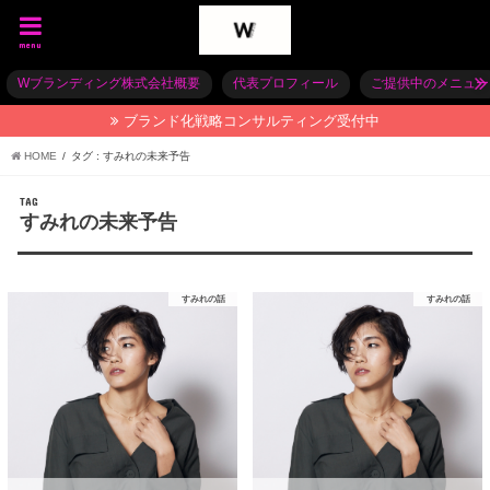
menu
Wブランディング株式会社概要
代表プロフィール
ご提供中のメニュー
ブランド化戦略コンサルティング受付中
HOME
タグ : すみれの未来予告
TAG
すみれの未来予告
すみれの話
すみれの話