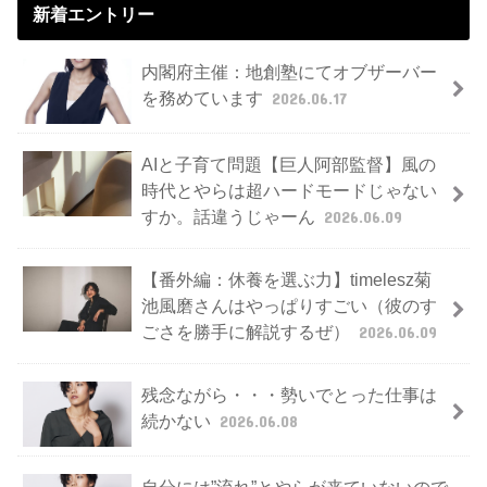
新着エントリー
内閣府主催：地創塾にてオブザーバー
を務めています
2026.06.17
AIと子育て問題【巨人阿部監督】風の
時代とやらは超ハードモードじゃない
すか。話違うじゃーん
2026.06.09
【番外編：休養を選ぶ力】timelesz菊
池風磨さんはやっぱりすごい（彼のす
ごさを勝手に解説するぜ）
2026.06.09
残念ながら・・・勢いでとった仕事は
続かない
2026.06.08