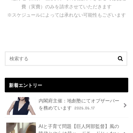
費（実費）のみを請求させていただきます
※スケジュールによっては承れない可能性もございます
新着エントリー
内閣府主催：地創塾にてオブザーバー
を務めています
2026.06.17
AIと子育て問題【巨人阿部監督】風の