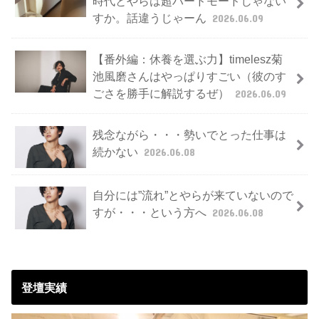
時代とやらは超ハードモードじゃない
すか。話違うじゃーん
2026.06.09
【番外編：休養を選ぶ力】timelesz菊
池風磨さんはやっぱりすごい（彼のす
ごさを勝手に解説するぜ）
2026.06.09
残念ながら・・・勢いでとった仕事は
続かない
2026.06.08
自分には”流れ”とやらが来ていないので
すが・・・という方へ
2026.06.08
登壇実績