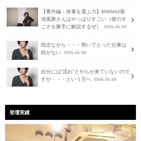
【番外編：休養を選ぶ力】timelesz菊
池風磨さんはやっぱりすごい（彼のす
ごさを勝手に解説するぜ）
2026.06.09
残念ながら・・・勢いでとった仕事は
続かない
2026.06.08
自分には”流れ”とやらが来ていないので
すが・・・という方へ
2026.06.08
登壇実績