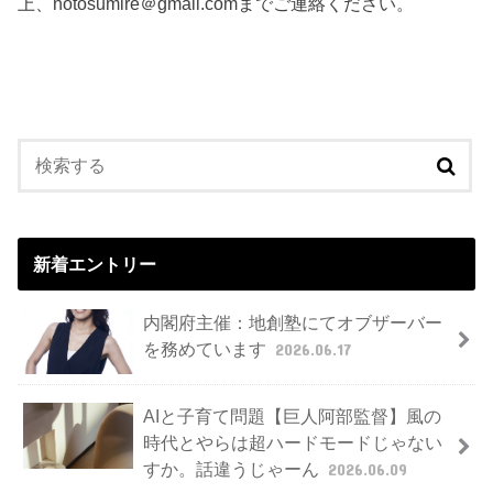
上、notosumire＠gmail.comまでご連絡ください。
新着エントリー
内閣府主催：地創塾にてオブザーバー
を務めています
2026.06.17
AIと子育て問題【巨人阿部監督】風の
時代とやらは超ハードモードじゃない
すか。話違うじゃーん
2026.06.09