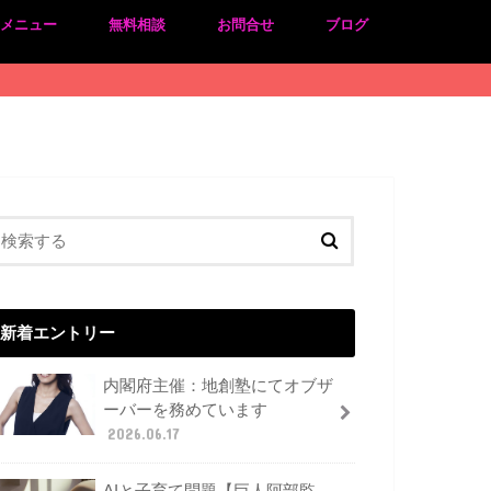
のメニュー
無料相談
お問合せ
ブログ
新着エントリー
内閣府主催：地創塾にてオブザ
ーバーを務めています
2026.06.17