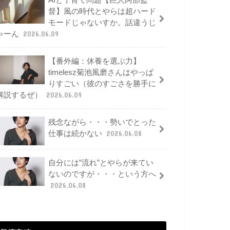
AIと子育て問題【巨人阿部監
督】風の時代とやらは超ハード
モードじゃないすか。話違うじ
ゃーん
2026.06.09
【番外編：休養を選ぶ力】
timelesz菊池風磨さんはやっぱ
りすごい（彼のすごさを勝手に
解説するぜ）
2026.06.09
残念ながら・・・勢いでとった
仕事は続かない
2026.06.08
自分には”流れ”とやらが来てい
ないのですが・・・という方へ
2026.06.08