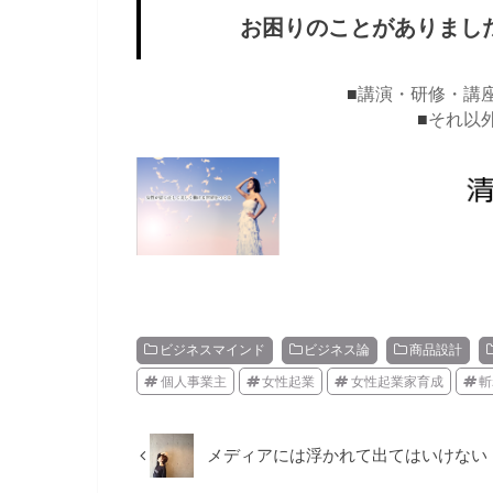
お困りのことがありまし
■
講演・研修・講
■
それ以
ビジネスマインド
ビジネス論
商品設計
個人事業主
女性起業
女性起業家育成
斬
メディアには浮かれて出てはいけない