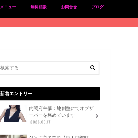
のメニュー
無料相談
お問合せ
ブログ
新着エントリー
内閣府主催：地創塾にてオブザ
ーバーを務めています
2026.06.17