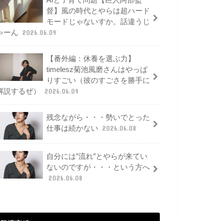
AIと子育て問題【巨人阿部監
督】風の時代とやらは超ハード
モードじゃないすか。話違うじ
ゃーん
2026.06.09
【番外編：休養を選ぶ力】
timelesz菊池風磨さんはやっぱ
りすごい（彼のすごさを勝手に
解説するぜ）
2026.06.09
残念ながら・・・勢いでとった
仕事は続かない
2026.06.08
自分には”流れ”とやらが来てい
ないのですが・・・という方へ
2026.06.08