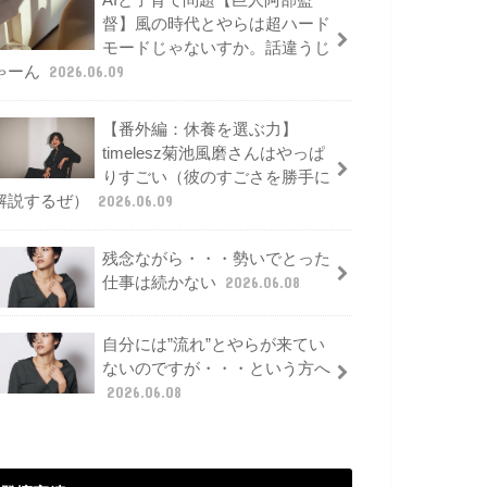
AIと子育て問題【巨人阿部監
督】風の時代とやらは超ハード
モードじゃないすか。話違うじ
ゃーん
2026.06.09
【番外編：休養を選ぶ力】
timelesz菊池風磨さんはやっぱ
りすごい（彼のすごさを勝手に
解説するぜ）
2026.06.09
残念ながら・・・勢いでとった
仕事は続かない
2026.06.08
自分には”流れ”とやらが来てい
ないのですが・・・という方へ
2026.06.08