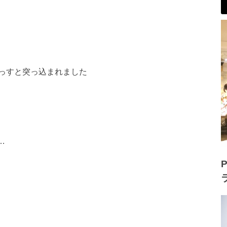
っすと突っ込まれまし
た
…
P