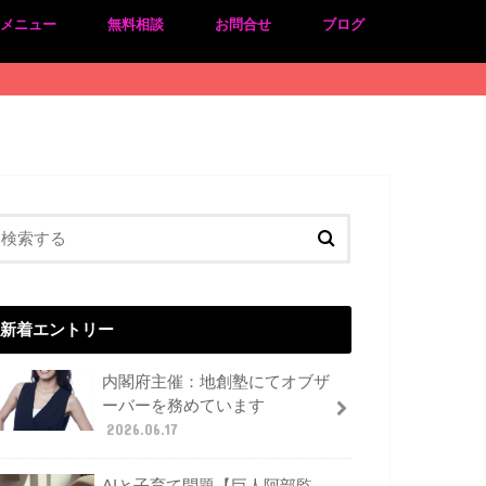
のメニュー
無料相談
お問合せ
ブログ
新着エントリー
内閣府主催：地創塾にてオブザ
ーバーを務めています
2026.06.17