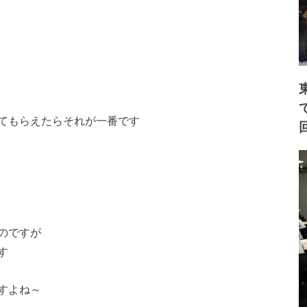
てもらえたらそれが一
番です
のですが
す
すよね～