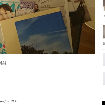
雑誌
ージュ™と