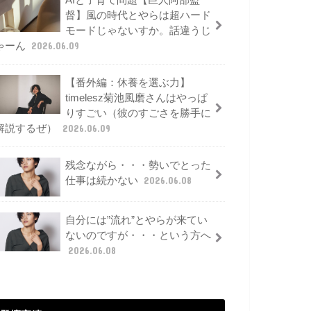
AIと子育て問題【巨人阿部監
督】風の時代とやらは超ハード
モードじゃないすか。話違うじ
ゃーん
2026.06.09
【番外編：休養を選ぶ力】
timelesz菊池風磨さんはやっぱ
りすごい（彼のすごさを勝手に
解説するぜ）
2026.06.09
残念ながら・・・勢いでとった
仕事は続かない
2026.06.08
自分には”流れ”とやらが来てい
ないのですが・・・という方へ
2026.06.08