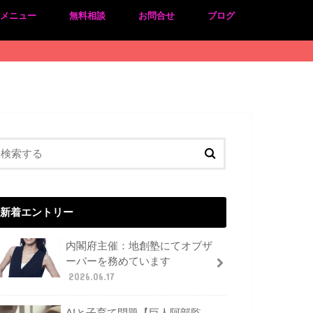
のメニュー
無料相談
お問合せ
ブログ
新着エントリー
内閣府主催：地創塾にてオブザ
ーバーを務めています
2026.06.17