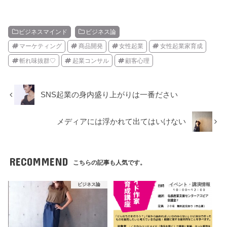
ビジネスマインド
ビジネス論
マーケティング
商品開発
女性起業
女性起業家育成
斬れ味抜群♡
起業コンサル
顧客心理
SNS起業の身内盛り上がりは一番ださい
メディアには浮かれて出てはいけない
RECOMMEND
こちらの記事も人気です。
ビジネス論
イベント・講演情報