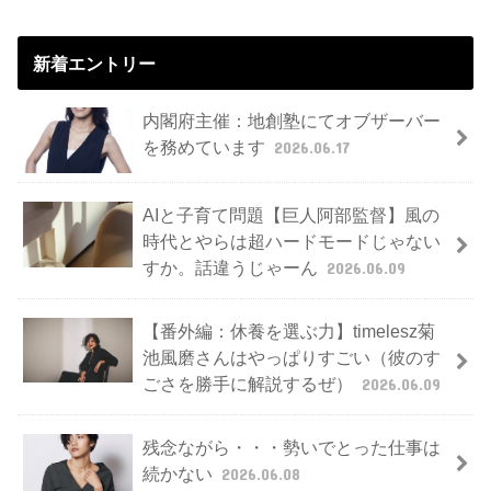
新着エントリー
内閣府主催：地創塾にてオブザーバー
を務めています
2026.06.17
AIと子育て問題【巨人阿部監督】風の
時代とやらは超ハードモードじゃない
すか。話違うじゃーん
2026.06.09
【番外編：休養を選ぶ力】timelesz菊
池風磨さんはやっぱりすごい（彼のす
ごさを勝手に解説するぜ）
2026.06.09
残念ながら・・・勢いでとった仕事は
続かない
2026.06.08