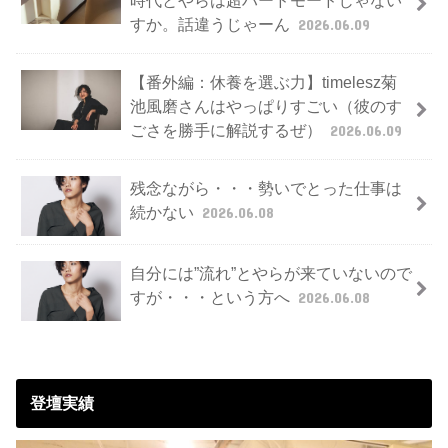
時代とやらは超ハードモードじゃない
すか。話違うじゃーん
2026.06.09
【番外編：休養を選ぶ力】timelesz菊
池風磨さんはやっぱりすごい（彼のす
ごさを勝手に解説するぜ）
2026.06.09
残念ながら・・・勢いでとった仕事は
続かない
2026.06.08
自分には”流れ”とやらが来ていないので
すが・・・という方へ
2026.06.08
登壇実績