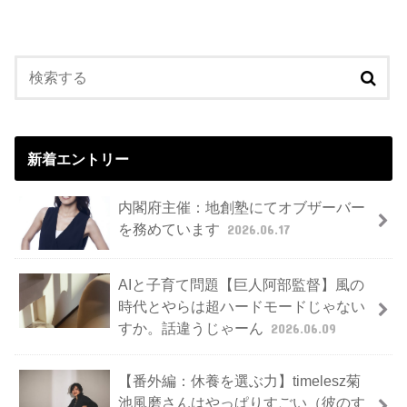
新着エントリー
内閣府主催：地創塾にてオブザーバー
を務めています
2026.06.17
AIと子育て問題【巨人阿部監督】風の
時代とやらは超ハードモードじゃない
すか。話違うじゃーん
2026.06.09
【番外編：休養を選ぶ力】timelesz菊
池風磨さんはやっぱりすごい（彼のす