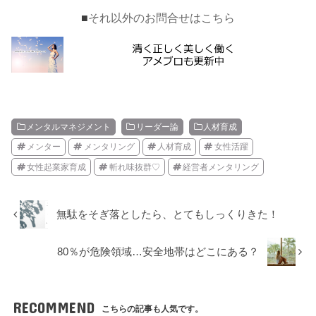
■
それ以外のお問合せはこちら
メンタルマネジメント
リーダー論
人材育成
メンター
メンタリング
人材育成
女性活躍
女性起業家育成
斬れ味抜群♡
経営者メンタリング
無駄をそぎ落としたら、とてもしっくりきた！
80％が危険領域…安全地帯はどこにある？
RECOMMEND
こちらの記事も人気です。