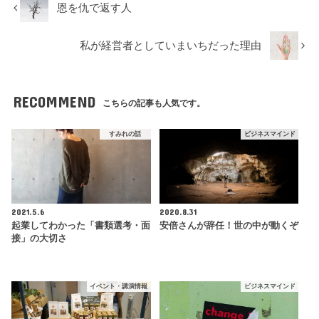
恩を仇で返す人
私が経営者としていまいちだった理由
RECOMMEND
こちらの記事も人気です。
すみれの話
ビジネスマインド
2021.5.6
2020.8.31
起業してわかった「書類選考・面
安倍さんが辞任！世の中が動くぞ
接」の大切さ
イベント・講演情報
ビジネスマインド