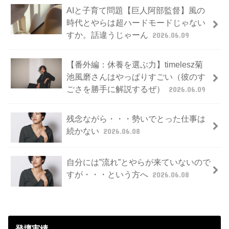
AIと子育て問題【巨人阿部監督】風の
時代とやらは超ハードモードじゃない
すか。話違うじゃーん
2026.06.09
【番外編：休養を選ぶ力】timelesz菊
池風磨さんはやっぱりすごい（彼のす
ごさを勝手に解説するぜ）
2026.06.09
残念ながら・・・勢いでとった仕事は
続かない
2026.06.08
自分には”流れ”とやらが来ていないので
すが・・・という方へ
2026.06.08
登壇実績